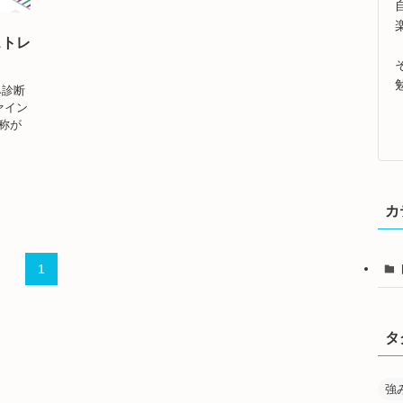
ストレ
み診断
ァイン
称が
カ
1
タ
強